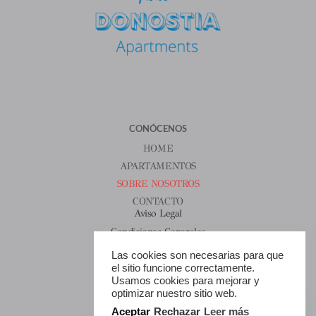
CONÓCENOS
HOME
APARTAMENTOS
SOBRE NOSOTROS
CONTACTO
Aviso Legal
Condiciones Generales
Política De Cookies
Las cookies son necesarias para que
HORARIOS
el sitio funcione correctamente.
Usamos cookies para mejorar y
Todos Los Días
1
optimizar nuestro sitio web.
9:00 Am – 8:00 Pm
Aceptar
Rechazar
Leer más